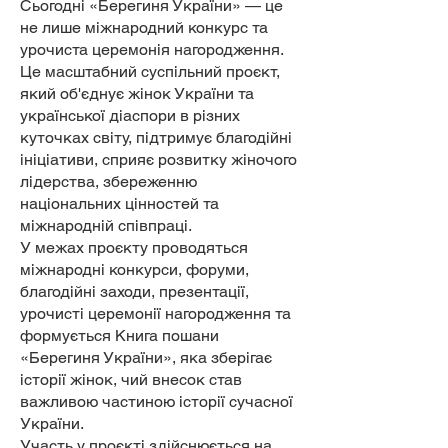
Сьогодні «Берегиня України» — це
не лише міжнародний конкурс та
урочиста церемонія нагородження.
Це масштабний суспільний проєкт,
який об'єднує жінок України та
української діаспори в різних
куточках світу, підтримує благодійні
ініціативи, сприяє розвитку жіночого
лідерства, збереженню
національних цінностей та
міжнародній співпраці.
У межах проєкту проводяться
міжнародні конкурси, форуми,
благодійні заходи, презентації,
урочисті церемонії нагородження та
формується Книга пошани
«Берегиня України», яка зберігає
історії жінок, чий внесок став
важливою частиною історії сучасної
України.
Участь у проєкті здійснюється на