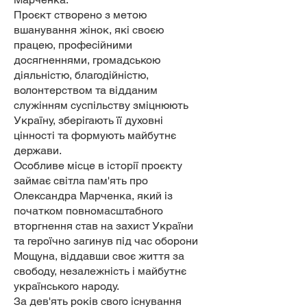
Проєкт створено з метою
вшанування жінок, які своєю
працею, професійними
досягненнями, громадською
діяльністю, благодійністю,
волонтерством та відданим
служінням суспільству зміцнюють
Україну, зберігають її духовні
цінності та формують майбутнє
держави.
Особливе місце в історії проєкту
займає світла пам'ять про
Олександра Марченка, який із
початком повномасштабного
вторгнення став на захист України
та героїчно загинув під час оборони
Мощуна, віддавши своє життя за
свободу, незалежність і майбутнє
українського народу.
За дев'ять років свого існування